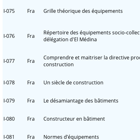
I-075
Fra
Grille théorique des équipements
Répertoire des équipements socio-collect
I-076
Fra
délégation d'El Médina
Comprendre et maitriser la directive pro
I-077
Fra
construction
I-078
Fra
Un siècle de construction
I-079
Fra
Le désamiantage des bâtiments
I-080
Fra
Constructeur en bâtiment
I-081
Fra
Normes d’équipements