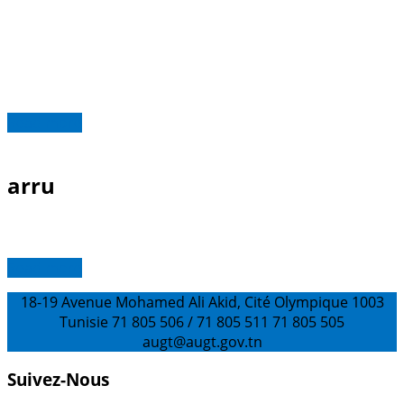
Read more
arru
Read more
18-19 Avenue Mohamed Ali Akid, Cité Olympique 1003
Tunisie
71 805 506 / 71 805 511
71 805 505
augt@augt.gov.tn
Suivez-Nous