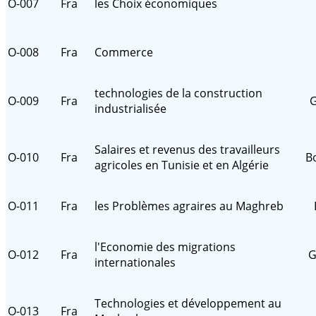
O-007
Fra
les Choix économiques
O-008
Fra
Commerce
technologies de la construction
O-009
Fra
G
industrialisée
Salaires et revenus des travailleurs
O-010
Fra
Bo
agricoles en Tunisie et en Algérie
O-011
Fra
les Problèmes agraires au Maghreb
l'Economie des migrations
O-012
Fra
G
internationales
Technologies et développement au
O-013
Fra