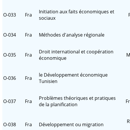
Initiation aux faits économiques et
O-033
Fra
sociaux
O-034
Fra
Méthodes d'analyse régionale
Droit international et coopération
O-035
Fra
M
économique
le Développement économique
O-036
Fra
Tunisien
Problèmes théoriques et pratiques
O-037
Fra
F
de la planification
R
O-038
Fra
Développement ou migration