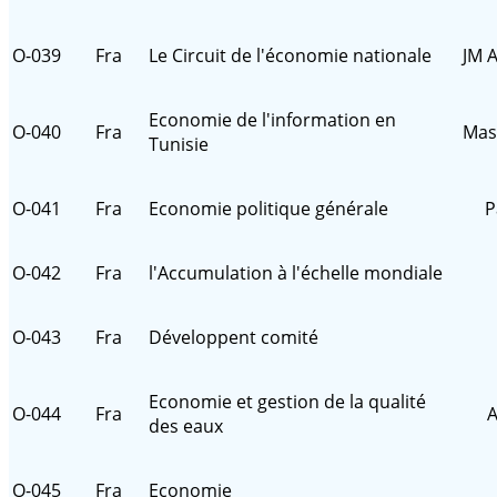
O-039
Fra
Le Circuit de l'économie nationale
JM A
Economie de l'information en
O-040
Fra
Mas
Tunisie
O-041
Fra
Economie politique générale
P
O-042
Fra
l'Accumulation à l'échelle mondiale
O-043
Fra
Développent comité
Economie et gestion de la qualité
O-044
Fra
A
des eaux
O-045
Fra
Economie