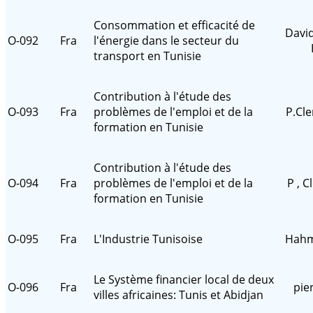
Consommation et efficacité de
David
O-092
Fra
l'énergie dans le secteur du
transport en Tunisie
Contribution à l'étude des
O-093
Fra
problèmes de l'emploi et de la
P.Cl
formation en Tunisie
Contribution à l'étude des
O-094
Fra
problèmes de l'emploi et de la
P , 
formation en Tunisie
O-095
Fra
L'Industrie Tunisoise
Hahm
Le Système financier local de deux
O-096
Fra
pie
villes africaines: Tunis et Abidjan