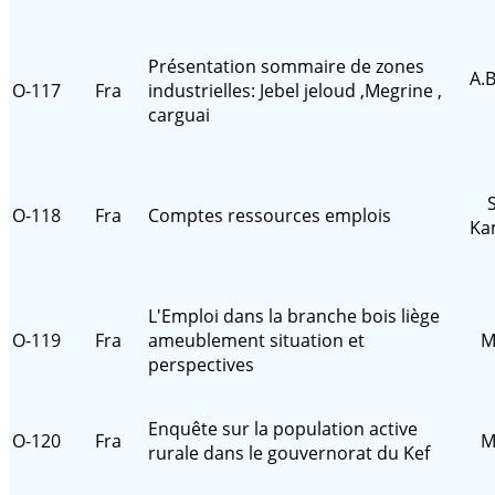
Présentation sommaire de zones
A.
O-117
Fra
industrielles: Jebel jeloud ,Megrine ,
carguai
O-118
Fra
Comptes ressources emplois
Ka
L'Emploi dans la branche bois liège
O-119
Fra
ameublement situation et
M
perspectives
Enquête sur la population active
O-120
Fra
M
rurale dans le gouvernorat du Kef