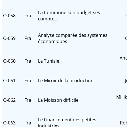
La Commune son budget ses
O-058
Fra
comptes
Analyse comparée des systèmes
O-059
Fra
économiques
And
O-060
Fra
La Tunisie
O-061
Fra
Le Miroir de la production
J
Milli
O-062
Fra
La Moisson difficile
Le Financement des petites
O-063
Fra
Ro
industries