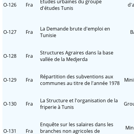
Etudes urbaines du groupe
O-126
Fra
d'
d'études Tunis
La Demande brute d'emploi en
O-127
Fra
B
Tunisie
Structures Agraires dans la base
O-128
Fra
vallée de la Medjerda
Répartition des subventions aux
O-129
Fra
Mini
communes au titre de l'année 1978
La Structure et l'organisation de la
O-130
Fra
Grou
friperie à Tunis
Enquête sur les salaires dans les
Min
O-131
Fra
branches non agricoles de