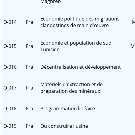
Maghreb
Economie politique des migrations
O-014
Fra
M
clandestines de main d'œuvre
Economie et population de sud
O-015
Fra
M
Tunisien
O-016
Fra
Décentralisation et développement
Matériels d'extraction et de
O-017
Fra
préparation des minéraux
O-018
Fra
Programmation linéaire
O-019
Fra
Ou construire l'usine