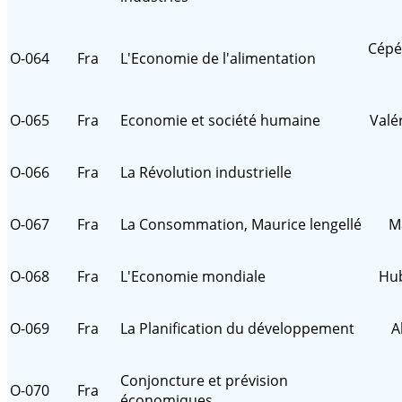
Cépéd
O-064
Fra
L'Economie de l'alimentation
O-065
Fra
Economie et société humaine
Valé
O-066
Fra
La Révolution industrielle
O-067
Fra
La Consommation, Maurice lengellé
Ma
O-068
Fra
L'Economie mondiale
Hub
O-069
Fra
La Planification du développement
A
Conjoncture et prévision
O-070
Fra
économiques