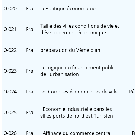
O-020
Fra
la Politique économique
Taille des villes conditions de vie et
O-021
Fra
développement économique
O-022
Fra
préparation du Vème plan
la Logique du financement public
O-023
Fra
de l'urbanisation
O-024
Fra
les Comptes économiques de ville
Ré
l'Economie industrielle dans les
O-025
Fra
villes ports de nord est Tunisien
O-026
Fra
l'Affinage du commerce central
F