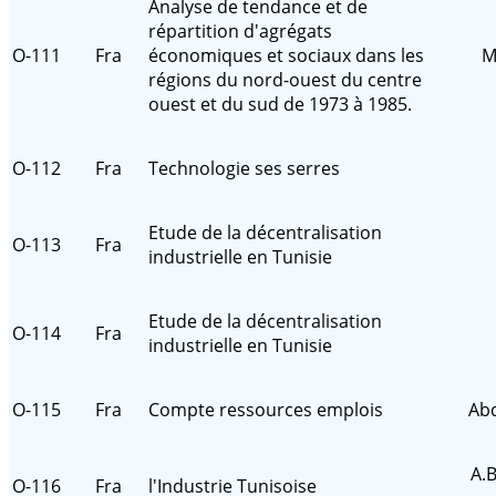
Analyse de tendance et de
répartition d'agrégats
O-111
Fra
économiques et sociaux dans les
M
régions du nord-ouest du centre
ouest et du sud de 1973 à 1985.
O-112
Fra
Technologie ses serres
Etude de la décentralisation
O-113
Fra
industrielle en Tunisie
Etude de la décentralisation
O-114
Fra
industrielle en Tunisie
O-115
Fra
Compte ressources emplois
Ab
A.
O-116
Fra
l'Industrie Tunisoise