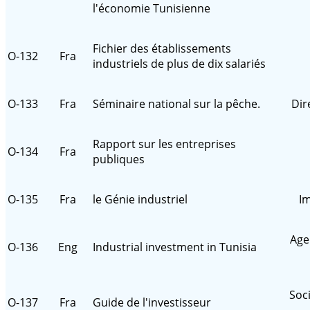
l'économie Tunisienne
Fichier des établissements
O-132
Fra
industriels de plus de dix salariés
O-133
Fra
Séminaire national sur la pêche.
Dir
Rapport sur les entreprises
O-134
Fra
publiques
O-135
Fra
le Génie industriel
Im
Age
O-136
Eng
Industrial investment in Tunisia
Soc
O-137
Fra
Guide de l'investisseur