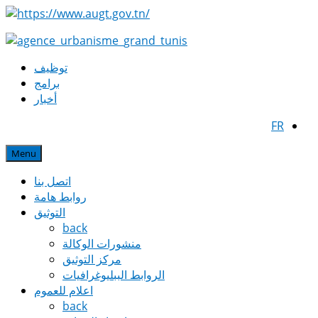
توظيف
برامج
أخبار
FR
Menu
اتصل بنا
روابط هامة
التوثيق
back
منشورات الوكالة
مركز التوثيق
الروابط الببليوغرافيات
اعلام للعموم
back