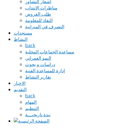
إشعار التشاور
مناظرات الانتداب
طلب العروض
النفاذ للمعلومة
التصرف في الميزانية
مستجدات
النشاط
back
مساعدة الجماعات المحلية
النمو العمراني
دراسات و بحوث
إدارة للمساعدة الفنية
تقارير النشاط
الاخبار
التقديم
back
المهام
التنظيم
نبذة تاريخيـــة