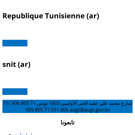
Republique Tunisienne (ar)
Read more
snit (ar)
Read more
شارع محمد علي عقيد الحي الأولمبي 1003 تونس
71 805 506 /71
805 511
71 805 505
augt@augt.gov.tn
تابعونا