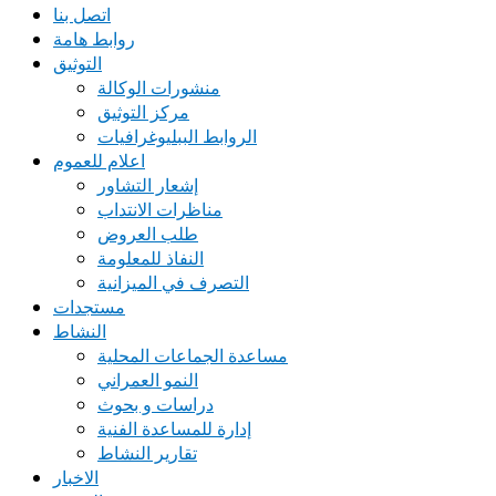
اتصل بنا
روابط هامة
التوثيق
منشورات الوكالة
مركز التوثيق
الروابط الببليوغرافيات
اعلام للعموم
إشعار التشاور
مناظرات الانتداب
طلب العروض
النفاذ للمعلومة
التصرف في الميزانية
مستجدات
النشاط
مساعدة الجماعات المحلية
النمو العمراني
دراسات و بحوث
إدارة للمساعدة الفنية
تقارير النشاط
الاخبار