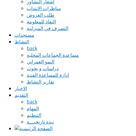
إشعار التشاور
مناظرات الانتداب
طلب العروض
النفاذ للمعلومة
التصرف في الميزانية
مستجدات
النشاط
back
مساعدة الجماعات المحلية
النمو العمراني
دراسات و بحوث
إدارة للمساعدة الفنية
تقارير النشاط
الاخبار
التقديم
back
المهام
التنظيم
نبذة تاريخيـــة