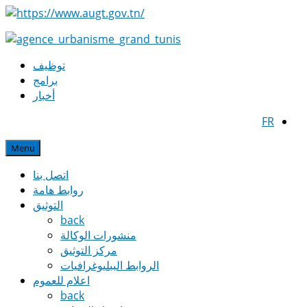
توظيف
برامج
أخبار
FR
Menu
اتصل بنا
روابط هامة
التوثيق
back
منشورات الوكالة
مركز التوثيق
الروابط الببليوغرافيات
اعلام للعموم
back