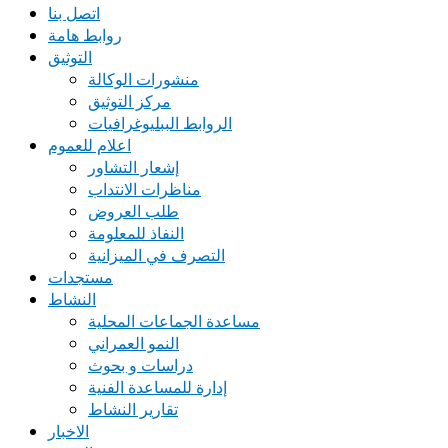
اتصل بنا
روابط هامة
التوثيق
منشورات الوكالة
مركز التوثيق
الروابط الببليوغرافيات
اعلام للعموم
إشعار التشاور
مناظرات الانتداب
طلب العروض
النفاذ للمعلومة
التصرف في الميزانية
مستجدات
النشاط
مساعدة الجماعات المحلية
النمو العمراني
دراسات و بحوث
إدارة للمساعدة الفنية
تقارير النشاط
الاخبار