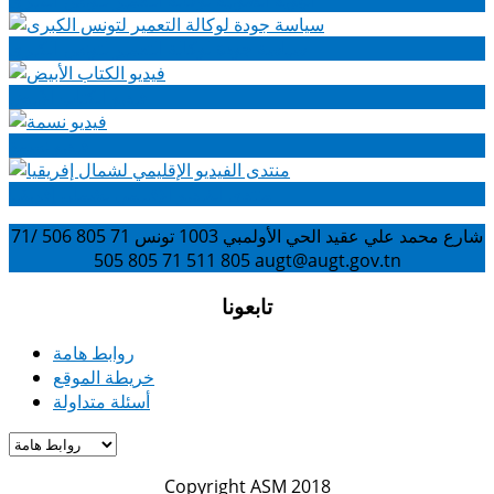
سياسة جودة لوكالة التعمير لتونس الكبرى
فيديو الكتاب الأبيض
فيديو نسمة
منتدى الفيديو الإقليمي لشمال إفريقيا
شارع محمد علي عقيد الحي الأولمبي 1003 تونس
71 805 506 /71
805 511
71 805 505
augt@augt.gov.tn
تابعونا
روابط هامة
خريطة الموقع
أسئلة متداولة
Copyright ASM 2018