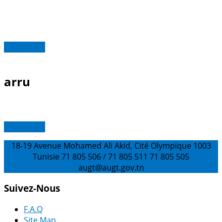
Read more
arru
Read more
18-19 Avenue Mohamed Ali Akid, Cité Olympique 1003
Tunisie
71 805 506 / 71 805 511
71 805 505
augt@augt.gov.tn
Suivez-Nous
F.A.Q
Site Map