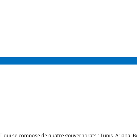
UGT qui se compose de quatre gouvernorats : Tunis, Ariana, 