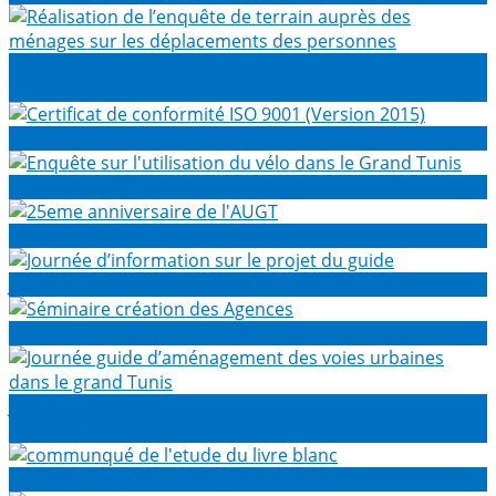
Réalisation de l’enquête de terrain auprès des ménages
sur les déplacements des personnes
Certificat de conformité ISO 9001 (Version 2015)
Enquête sur l'utilisation du vélo dans le Grand Tunis
25eme anniversaire de l'AUGT
Journée d’information sur le projet du guide
Séminaire création des Agences
Journée guide d’aménagement des voies urbaines dans
le grand Tunis
communqué de l'etude du livre blanc