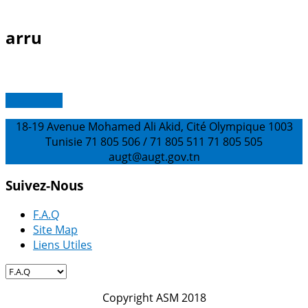
arru
Read more
18-19 Avenue Mohamed Ali Akid, Cité Olympique 1003
Tunisie
71 805 506 / 71 805 511
71 805 505
augt@augt.gov.tn
Suivez-Nous
F.A.Q
Site Map
Liens Utiles
Copyright ASM 2018