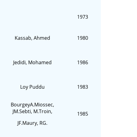
1973
Kassab, Ahmed
1980
Jedidi, Mohamed
1986
Loy Puddu
1983
BourgeyA.Miossec,
JM.Sebti, M.Troin,
1985
JF.Maury, RG.