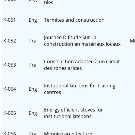
tiles
K-051
Eng
Termites and construction
Journée D'Etude Sur La
K-052
Fra
Mi
construction en matériaux locaux
Construction adaptée à un climat
K-053
Fra
des zones arides
Instutional kitchens for training
K-054
Eng
centres
Energy efficient stoves for
K-055
Eng
institutional kitchens
K-056
Fra
Mimoire architecture