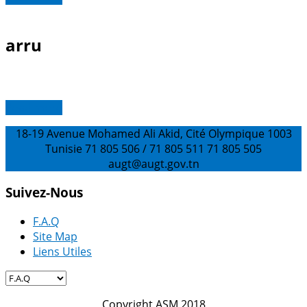
arru
Read more
18-19 Avenue Mohamed Ali Akid, Cité Olympique 1003
Tunisie
71 805 506 / 71 805 511
71 805 505
augt@augt.gov.tn
Suivez-Nous
F.A.Q
Site Map
Liens Utiles
Copyright ASM 2018