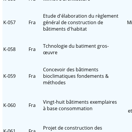
Etude d'élaboration du règlement
K-057
Fra
général de construction de
Mi
bâtiments d'habitat
Tchnologie du batiment gros-
K-058
Fra
œuvre
Concevoir des bâtiments
K-059
Fra
bioclimatiques fondements &
méthodes
Vingt-huit bâtiments exemplaires
K-060
Fra
à base consommation
e
Projet de construction des
K-061
Fra