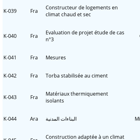
Constructeur de logements en
K-039
Fra
climat chaud et sec
Evaluation de projet étude de cas
K-040
Fra
n°3
K-041
Fra
Mesures
K-042
Fra
Torba stabilisée au ciment
Matériaux thermiquement
K-043
Fra
isolants
K-044
Ara
البناءات المدنية
Mi
Construction adaptée à un climat