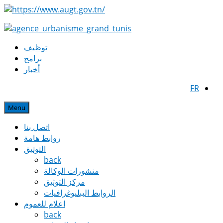
توظيف
برامج
أخبار
FR
Menu
اتصل بنا
روابط هامة
التوثيق
back
منشورات الوكالة
مركز التوثيق
الروابط الببليوغرافيات
اعلام للعموم
back