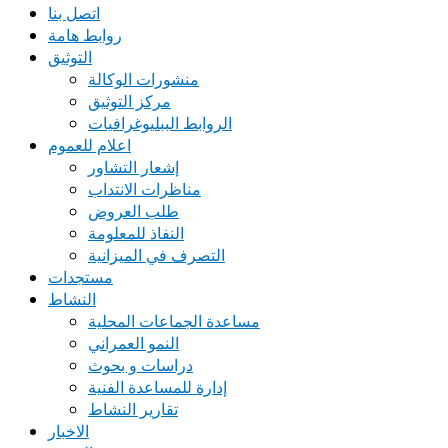
اتصل بنا
روابط هامة
التوثيق
منشورات الوكالة
مركز التوثيق
الروابط الببليوغرافيات
اعلام للعموم
إشعار التشاور
مناظرات الانتداب
طلب العروض
النفاذ للمعلومة
التصرف في الميزانية
مستجدات
النشاط
مساعدة الجماعات المحلية
النمو العمراني
دراسات و بحوث
إدارة للمساعدة الفنية
تقارير النشاط
الاخبار