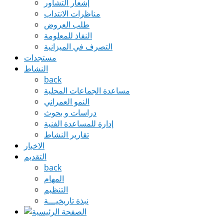
إشعار التشاور
مناظرات الانتداب
طلب العروض
النفاذ للمعلومة
التصرف في الميزانية
مستجدات
النشاط
back
مساعدة الجماعات المحلية
النمو العمراني
دراسات و بحوث
إدارة للمساعدة الفنية
تقارير النشاط
الاخبار
التقديم
back
المهام
التنظيم
نبذة تاريخيـــة