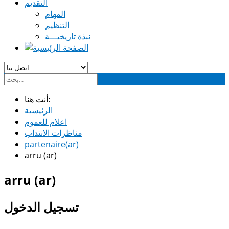
التقديم
المهام
التنظيم
نبذة تاريخيـــة
أنت هنا:
الرئيسية
اعلام للعموم
مناظرات الانتداب
partenaire(ar)
arru (ar)
arru (ar)
تسجيل الدخول