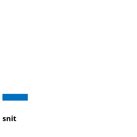
Read more
snit