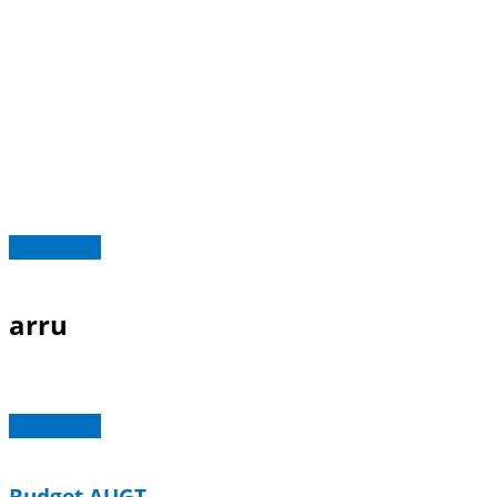
Read more
arru
Read more
Budget AUGT