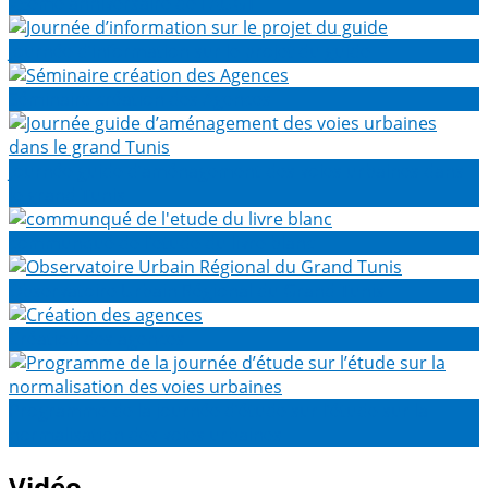
25eme anniversaire de l'AUGT
Journée d’information sur le projet du guide
Séminaire création des Agences
Journée guide d’aménagement des voies urbaines dans
le grand Tunis
communqué de l'etude du livre blanc
Observatoire Urbain Régional du Grand Tunis
Création des agences
Programme de la journée d’étude sur l’étude sur la
normalisation des voies urbaines
Vidéo