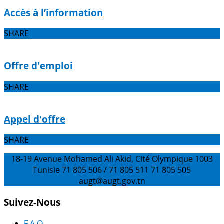
Accès à l’information
SHARE
Offre d'emploi
SHARE
Appel d'offre
SHARE
18-19 Avenue Mohamed Ali Akid, Cité Olympique 1003
Tunisie
71 805 506 / 71 805 511
71 805 505
augt@augt.gov.tn
Suivez-Nous
F.A.Q