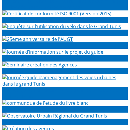
Réalisation de l’enquête de terrain auprès des ménages
sur les déplacements des personnes
Certificat de conformité ISO 9001 (Version 2015)
Enquête sur l'utilisation du vélo dans le Grand Tunis
25eme anniversaire de l'AUGT
Journée d’information sur le projet du guide
Séminaire création des Agences
Journée guide d’aménagement des voies urbaines dans
le grand Tunis
communqué de l'etude du livre blanc
Observatoire Urbain Régional du Grand Tunis