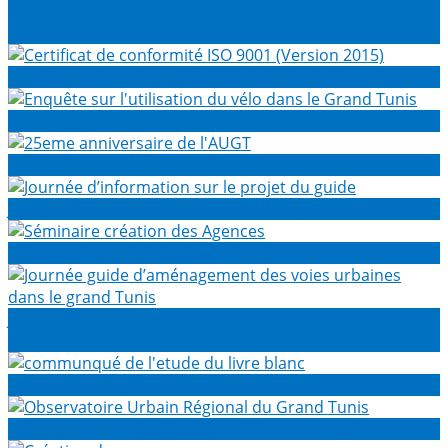
Réalisation de l’enquête de terrain auprès des ménages
sur les déplacements des personnes
Certificat de conformité ISO 9001 (Version 2015)
Enquête sur l'utilisation du vélo dans le Grand Tunis
25eme anniversaire de l'AUGT
Journée d’information sur le projet du guide
Séminaire création des Agences
Journée guide d’aménagement des voies urbaines dans
le grand Tunis
communqué de l'etude du livre blanc
Observatoire Urbain Régional du Grand Tunis