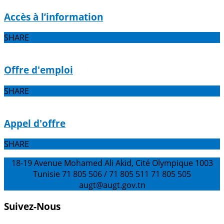
Accès à l’information
SHARE
Offre d'emploi
SHARE
Appel d'offre
SHARE
18-19 Avenue Mohamed Ali Akid, Cité Olympique 1003
Tunisie
71 805 506 / 71 805 511
71 805 505
augt@augt.gov.tn
Suivez-Nous