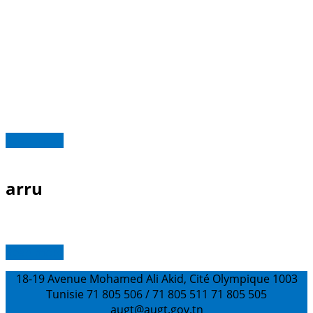
Read more
arru
Read more
18-19 Avenue Mohamed Ali Akid, Cité Olympique 1003
Tunisie
71 805 506 / 71 805 511
71 805 505
augt@augt.gov.tn