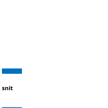
Read more
snit