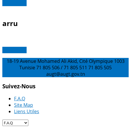
Read more
arru
Read more
18-19 Avenue Mohamed Ali Akid, Cité Olympique 1003
Tunisie
71 805 506 / 71 805 511
71 805 505
augt@augt.gov.tn
Suivez-Nous
F.A.Q
Site Map
Liens Utiles