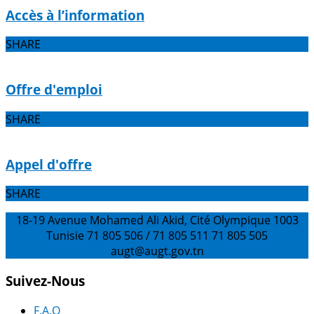
Accès à l’information
SHARE
Offre d'emploi
SHARE
Appel d'offre
SHARE
18-19 Avenue Mohamed Ali Akid, Cité Olympique 1003
Tunisie
71 805 506 / 71 805 511
71 805 505
augt@augt.gov.tn
Suivez-Nous
F.A.Q