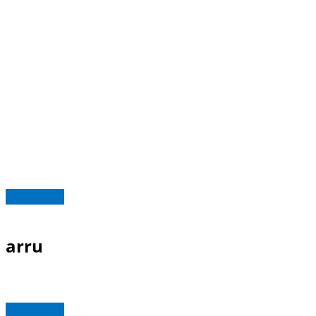
Read more
arru
Read more