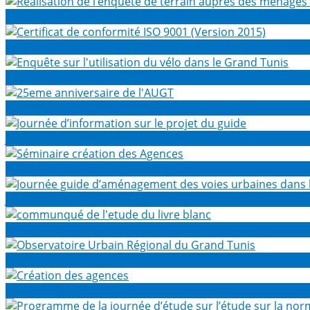
Réalisation de l’enquête de terrain auprès des ménages 
Certificat de conformité ISO 9001 (Version 2015)
Enquête sur l'utilisation du vélo dans le Grand Tunis
25eme anniversaire de l'AUGT
Journée d’information sur le projet du guide
Séminaire création des Agences
Journée guide d’aménagement des voies urbaines dans le
communqué de l'etude du livre blanc
Observatoire Urbain Régional du Grand Tunis
Création des agences