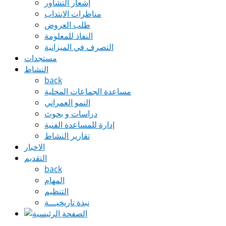
إشعار التشاور
مناظرات الانتداب
طلب العروض
النفاذ للمعلومة
التصرف في الميزانية
مستجدات
النشاط
back
مساعدة الجماعات المحلية
النمو العمراني
دراسات و بحوث
إدارة للمساعدة الفنية
تقارير النشاط
الاخبار
التقديم
back
المهام
التنظيم
نبذة تاريخيـــة