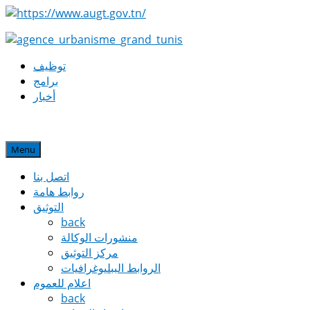
توظيف
برامج
أخبار
Menu
اتصل بنا
روابط هامة
التوثيق
back
منشورات الوكالة
مركز التوثيق
الروابط الببليوغرافيات
اعلام للعموم
back