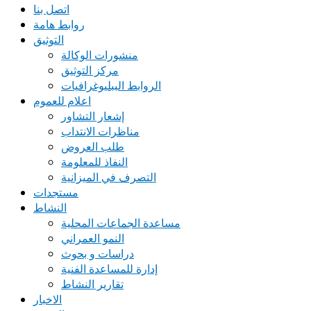
اتصل بنا
روابط هامة
التوثيق
منشورات الوكالة
مركز التوثيق
الروابط الببليوغرافيات
اعلام للعموم
إشعار التشاور
مناظرات الانتداب
طلب العروض
النفاذ للمعلومة
التصرف في الميزانية
مستجدات
النشاط
مساعدة الجماعات المحلية
النمو العمراني
دراسات و بحوث
إدارة للمساعدة الفنية
تقارير النشاط
الاخبار