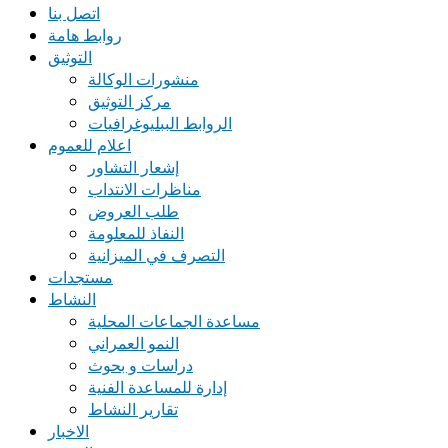
اتصل بنا
روابط هامة
التوثيق
منشورات الوكالة
مركز التوثيق
الروابط الببليوغرافيات
اعلام للعموم
إشعار التشاور
مناظرات الانتداب
طلب العروض
النفاذ للمعلومة
التصرف في الميزانية
مستجدات
النشاط
مساعدة الجماعات المحلية
النمو العمراني
دراسات و بحوث
إدارة للمساعدة الفنية
تقارير النشاط
الاخبار