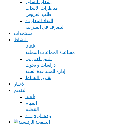
إشعار التشاور
مناظرات الانتداب
طلب العروض
النفاذ للمعلومة
التصرف في الميزانية
مستجدات
النشاط
back
مساعدة الجماعات المحلية
النمو العمراني
دراسات و بحوث
إدارة للمساعدة الفنية
تقارير النشاط
الاخبار
التقديم
back
المهام
التنظيم
نبذة تاريخيـــة