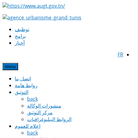
توظيف
برامج
أخبار
FR
Menu
اتصل بنا
روابط هامة
التوثيق
back
منشورات الوكالة
مركز التوثيق
الروابط الببليوغرافيات
اعلام للعموم
back