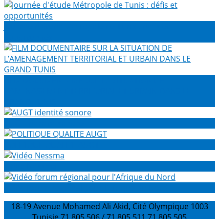
Journée d'étude Métropole de Tunis : défis et
opportunités
FILM DOCUMENTAIRE SUR LA SITUATION DE
L’AMENAGEMENT TERRITORIAL ET URBAIN DANS LE
GRAND TUNIS
AUGT identité sonore
POLITIQUE QUALITE AUGT
Vidéo Nessma
Vidéo forum régional pour l'Afrique du Nord
18-19 Avenue Mohamed Ali Akid, Cité Olympique 1003
Tunisie
71 805 506 / 71 805 511
71 805 505