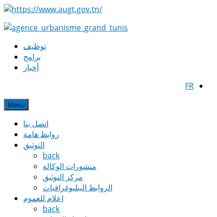
توظيف
برامج
أخبار
FR
Menu
اتصل بنا
روابط هامة
التوثيق
back
منشورات الوكالة
مركز التوثيق
الروابط الببليوغرافيات
اعلام للعموم
back