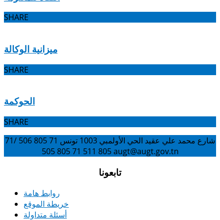
SHARE
ميزانية الوكالة
SHARE
الحوكمة
SHARE
شارع محمد علي عقيد الحي الأولمبي 1003 تونس
71 805 506 /71
805 511
71 805 505
augt@augt.gov.tn
تابعونا
روابط هامة
خريطة الموقع
أسئلة متداولة