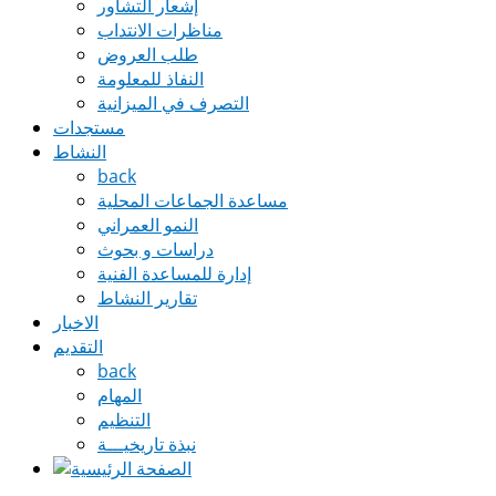
إشعار التشاور
مناظرات الانتداب
طلب العروض
النفاذ للمعلومة
التصرف في الميزانية
مستجدات
النشاط
back
مساعدة الجماعات المحلية
النمو العمراني
دراسات و بحوث
إدارة للمساعدة الفنية
تقارير النشاط
الاخبار
التقديم
back
المهام
التنظيم
نبذة تاريخيـــة