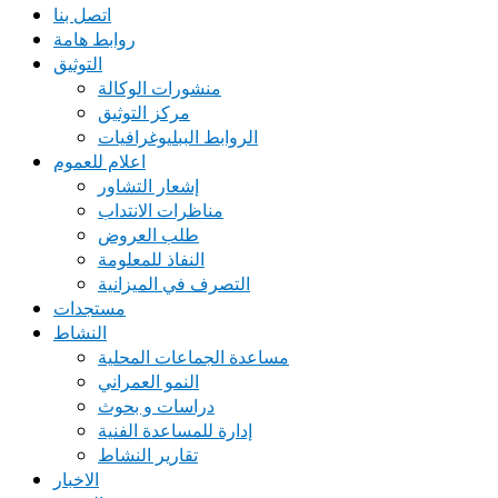
اتصل بنا
روابط هامة
التوثيق
منشورات الوكالة
مركز التوثيق
الروابط الببليوغرافيات
اعلام للعموم
إشعار التشاور
مناظرات الانتداب
طلب العروض
النفاذ للمعلومة
التصرف في الميزانية
مستجدات
النشاط
مساعدة الجماعات المحلية
النمو العمراني
دراسات و بحوث
إدارة للمساعدة الفنية
تقارير النشاط
الاخبار