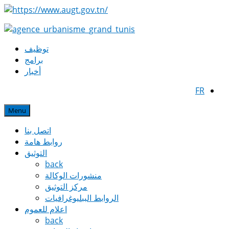
توظيف
برامج
أخبار
FR
Menu
اتصل بنا
روابط هامة
التوثيق
back
منشورات الوكالة
مركز التوثيق
الروابط الببليوغرافيات
اعلام للعموم
back