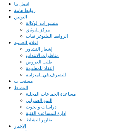
اتصل بنا
روابط هامة
التوثيق
منشورات الوكالة
مركز التوثيق
الروابط الببليوغرافيات
اعلام للعموم
إشعار التشاور
مناظرات الانتداب
طلب العروض
النفاذ للمعلومة
التصرف في الميزانية
مستجدات
النشاط
مساعدة الجماعات المحلية
النمو العمراني
دراسات و بحوث
إدارة للمساعدة الفنية
تقارير النشاط
الاخبار