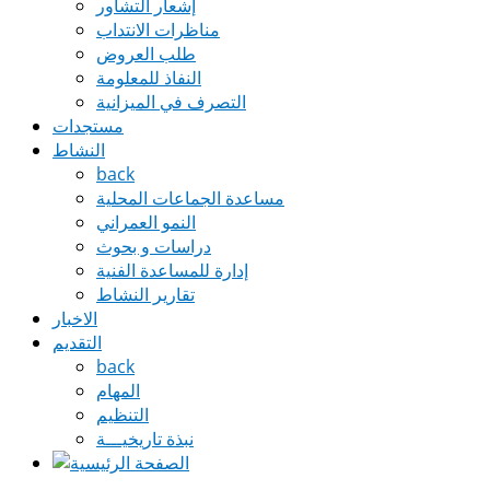
إشعار التشاور
مناظرات الانتداب
طلب العروض
النفاذ للمعلومة
التصرف في الميزانية
مستجدات
النشاط
back
مساعدة الجماعات المحلية
النمو العمراني
دراسات و بحوث
إدارة للمساعدة الفنية
تقارير النشاط
الاخبار
التقديم
back
المهام
التنظيم
نبذة تاريخيـــة