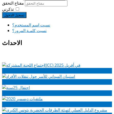
مفتاح التحقق
تذكرني
تسجيل الدخول
نسيت اسم المستخدم؟
نسيت كلمـة المرور؟
الاحداث
اجتماع اللجنة المشتركة(JCC) في أفريل 2025
استبيان الميداني للأسر حول تنقلات الأفراد
احتفال 25سنة
ملتقيات ديسمبر 2020