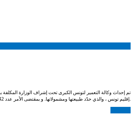
إقليم تونس ، والذي حدّد طبيعتها ومشمولاتها. و بمقتضى الأمر عدد 2242 لسنة 1996 المؤرخ في 18 نوفمبر 1996 تمّ ضبط تنظيمها الإداري و المالي وطرق سيرها.
اقرأ المزيد