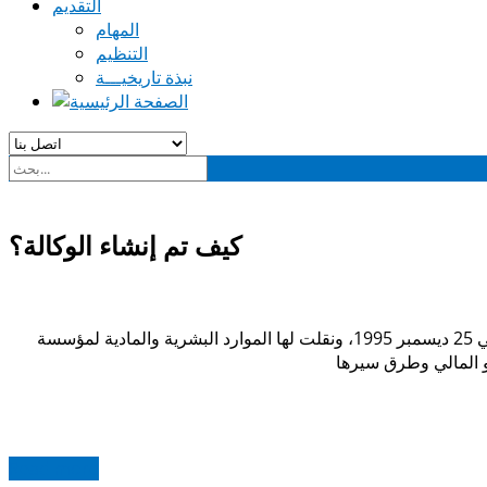
التقديم
المهام
التنظيم
نبذة تاريخيـــة
كيف تم إنشاء الوكالة؟
تم إحداث وكالة التعمير لتونس الكبرى تحت إشراف الوزارة المكلفة بالتعمير في سنة 1995 بمقتضى القانون عدد 108 لسنة 1995 المؤرخ في 25 ديسمبر 1995، ونقلت لها الموارد البشرية والمادية لمؤسسة
Read more