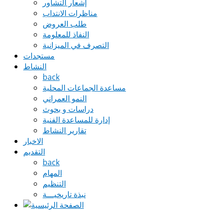
إشعار التشاور
مناظرات الانتداب
طلب العروض
النفاذ للمعلومة
التصرف في الميزانية
مستجدات
النشاط
back
مساعدة الجماعات المحلية
النمو العمراني
دراسات و بحوث
إدارة للمساعدة الفنية
تقارير النشاط
الاخبار
التقديم
back
المهام
التنظيم
نبذة تاريخيـــة