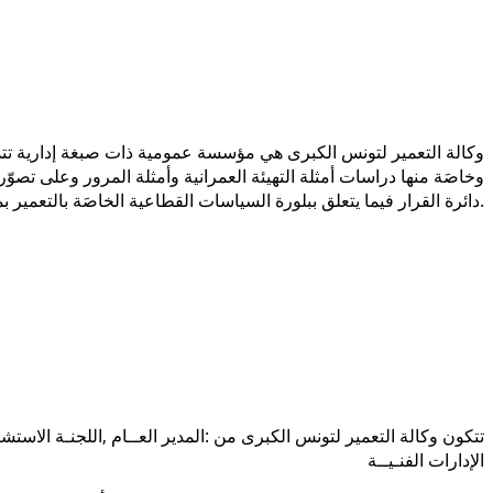
وكالة التعمير لتونس الكبرى هي مؤسسة عمومية ذات صبغة إدارية تتدخ
وخاصَة منها دراسات أمثلة التهيئة العمرانية وأمثلة المرور وعلى تص
دائرة القرار فيما يتعلق ببلورة السياسات القطاعية الخاصَة بالتعمير بمنطقة تونس الكبرى.
تتكون وكالة التعمير لتونس الكبرى من :المدير العــام ,اللجنـة الاستشا
الإدارات الفنـيــة