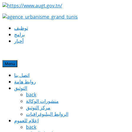
توظيف
برامج
أخبار
Menu
اتصل بنا
روابط هامة
التوثيق
back
منشورات الوكالة
مركز التوثيق
الروابط الببليوغرافيات
اعلام للعموم
back