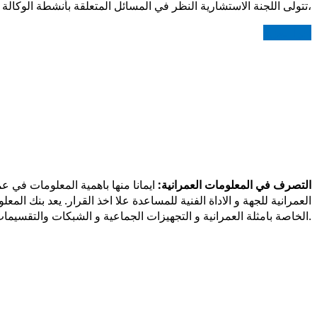
تتولى اللجنة الاستشارية النظر في المسائل المتعلقة بأنشطة الوكالة وفي تقرير نشاطها وكذلك في كل المسائل التي يعرضها عليها المدير العام ويرأس اللجنة الاستشارية المدير لعام للوكالة،
اقرأ المزيد
التصرف في المعلومات العمرانية:
ايمانا منها باهمية المعلومات في ع
العمرانية للجهة و الاداة الفنية للمساعدة علا اخذ القرار. يعد بنك ا
الخاصة بامثلة العمرانية و التجهيزات الجماعية و الشبكات والتقسيمات من تحيين حصيلة التعمير و وضع تصورات دقيقة و محينة لجهة تونس الكبرى.