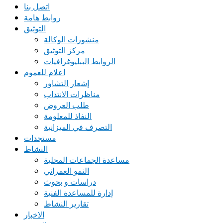
اتصل بنا
روابط هامة
التوثيق
منشورات الوكالة
مركز التوثيق
الروابط الببليوغرافيات
اعلام للعموم
إشعار التشاور
مناظرات الانتداب
طلب العروض
النفاذ للمعلومة
التصرف في الميزانية
مستجدات
النشاط
مساعدة الجماعات المحلية
النمو العمراني
دراسات و بحوث
إدارة للمساعدة الفنية
تقارير النشاط
الاخبار