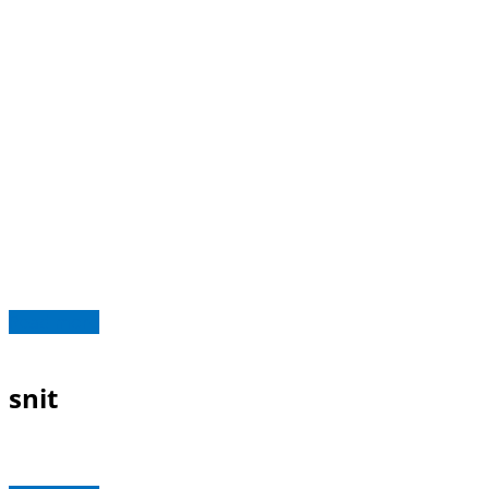
Read more
snit