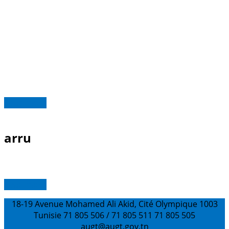
Read more
arru
Read more
18-19 Avenue Mohamed Ali Akid, Cité Olympique 1003
Tunisie
71 805 506 / 71 805 511
71 805 505
augt@augt.gov.tn