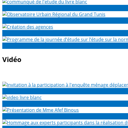
communqué de l'etude du livre blanc
Observatoire Urbain Régional du Grand Tunis
Création des agences
Programme de la journée d’étude sur l’étude sur la normal
Vidéo
Invitation à la participation à l'enquête ménage déplacem
video livre blanc
Présentation de Mme Afef Binous