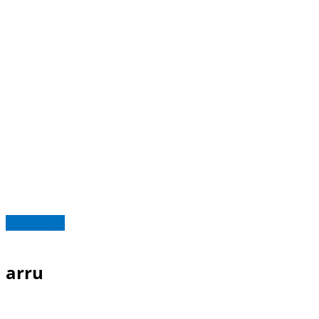
Read more
arru