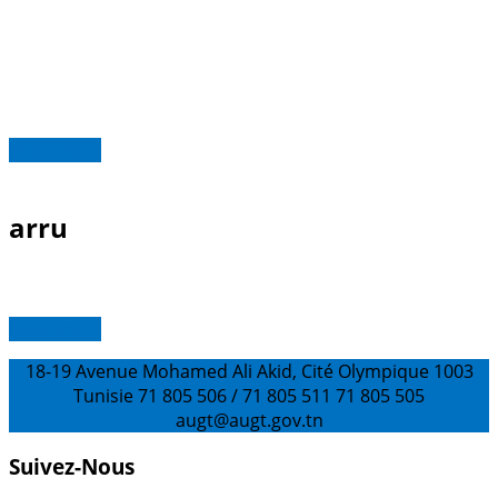
Read more
arru
Read more
18-19 Avenue Mohamed Ali Akid, Cité Olympique 1003
Tunisie
71 805 506 / 71 805 511
71 805 505
augt@augt.gov.tn
Suivez-Nous